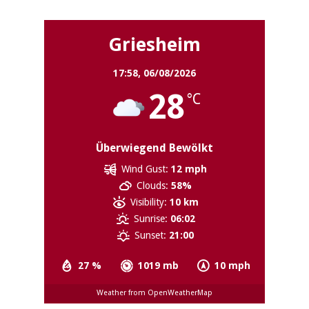
Griesheim
17:58,
06/08/2026
28
°C
Überwiegend Bewölkt
Wind Gust:
12 mph
Clouds:
58%
Visibility:
10 km
Sunrise:
06:02
Sunset:
21:00
27 %
1019 mb
10 mph
Weather from OpenWeatherMap