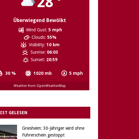
28
Überwiegend Bewölkt
Wind Gust:
5 mph
Clouds:
55%
Visibility:
10 km
Sunrise:
06:03
Sunset:
20:59
30 %
1020 mb
5 mph
Weather from OpenWeatherMap
IST GELESEN
Griesheim: 30-Jähriger wird ohne
Führerschein gestoppt