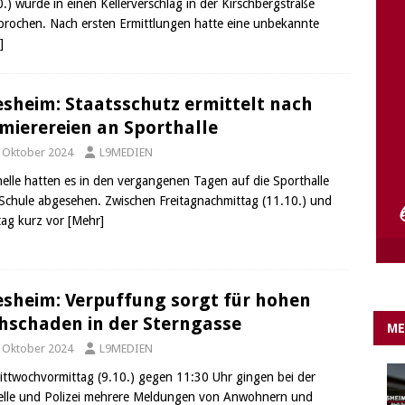
0.) wurde in einen Kellerverschlag in der Kirschbergstraße
e Lichter gehen aus….
IN EIGENER SACHE
brochen. Nach ersten Ermittlungen hatte eine unbekannte
]
esheim: Staatsschutz ermittelt nach
mierereien an Sporthalle
. Oktober 2024
L9MEDIEN
nelle hatten es in den vergangenen Tagen auf die Sporthalle
 Schule abgesehen. Zwischen Freitagnachmittag (11.10.) und
ag kurz vor
[Mehr]
esheim: Verpuffung sorgt für hohen
hschaden in der Sterngasse
ME
. Oktober 2024
L9MEDIEN
ttwochvormittag (9.10.) gegen 11:30 Uhr gingen bei der
telle und Polizei mehrere Meldungen von Anwohnern und