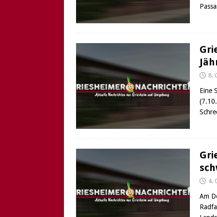
Passa
Gri
Jäh
8.
Eine 
(7.10
Schre
Gri
sch
4.
Am Do
Radfa