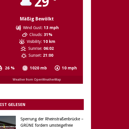
29
Mäßig Bewölkt
Wind Gust:
13 mph
Clouds:
31%
Visibility:
10 km
Sunrise:
06:02
Sunset:
21:00
26 %
1020 mb
10 mph
Weather from OpenWeatherMap
IST GELESEN
Sperrung der Rheinstraßenbrücke –
GRÜNE fordern umsteigefreie