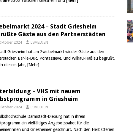
traße 3303 zwischen Griesheim und
[Mehr]
ebelmarkt 2024 – Stadt Griesheim
rüßte Gäste aus den Partnerstädten
 Oktober 2024
L9MEDIEN
tadt Griesheim hat am Zwiebelmarkt wieder Gäste aus den
erstädten Bar-le-Duc, Pontassieve, und Wilkau-Haßlau begrüßt.
in diesem Jahr,
[Mehr]
terbildung – VHS mit neuem
bstprogramm in Griesheim
 Oktober 2024
L9MEDIEN
olkshochschule Darmstadt-Dieburg hat in ihrem
tprogramm ein vielfältiges Angebotspaket für die
heimerinnen und Griesheimer geschnürt. Nach den Herbstferien