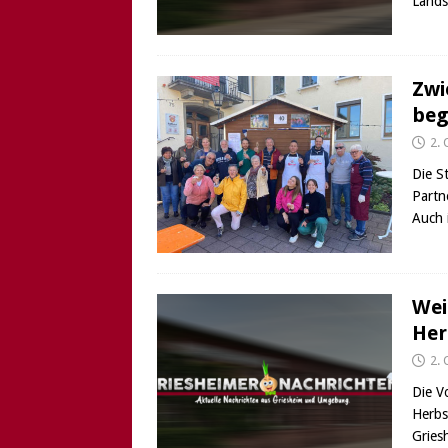
Lands
Zwi
beg
2.
Die S
Partn
Auch 
Wei
Her
2.
Die V
Herbs
Gries