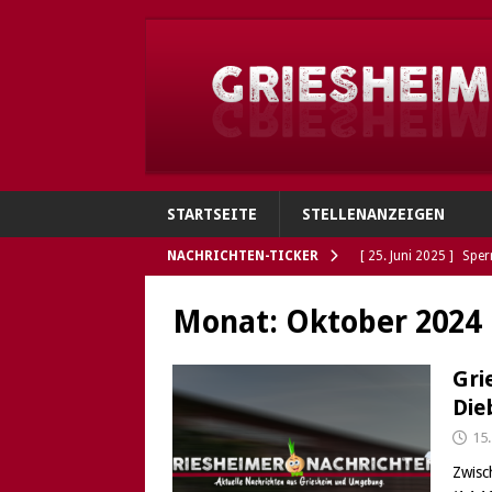
STARTSEITE
STELLENANZEIGEN
NACHRICHTEN-TICKER
[ 25. Juni 2025 ]
Sper
Verbindungen
GRI
Monat:
Oktober 2024
[ 4. Juni 2025 ]
Flohh
[ 4. Juni 2025 ]
Gries
Gri
Die
Polizei sucht Eigentü
15
[ 5. Mai 2025 ]
Die So
Zwisc
Öffnungszeiten des G