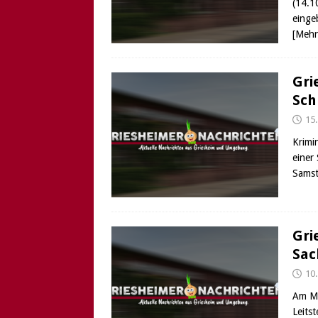
(14.1
[ 6. August 2026 ]
Di
einge
[Mehr
Gri
Sch
15
Krimi
einer
Samst
Gri
Sac
10
Am Mi
Leits