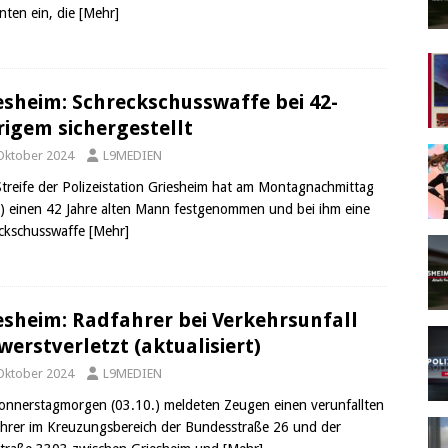
nten ein, die
[Mehr]
esheim: Schreckschusswaffe bei 42-
rigem sichergestellt
 Oktober 2024
L9MEDIEN
Streife der Polizeistation Griesheim hat am Montagnachmittag
.) einen 42 Jahre alten Mann festgenommen und bei ihm eine
ckschusswaffe
[Mehr]
esheim: Radfahrer bei Verkehrsunfall
werstverletzt (aktualisiert)
 Oktober 2024
L9MEDIEN
nnerstagmorgen (03.10.) meldeten Zeugen einen verunfallten
hrer im Kreuzungsbereich der Bundesstraße 26 und der