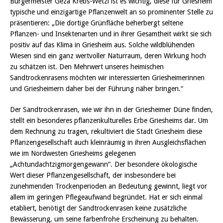
Bürgermeister Geza Krebs-Wetzl ist es wichtig, diese für Griesheim
typische und einzigartige Pflanzenwelt an so prominenter Stelle zu
präsentieren: „Die dortige Grünfläche beherbergt seltene
Pflanzen- und Insektenarten und in ihrer Gesamtheit wirkt sie sich
positiv auf das Klima in Griesheim aus. Solche wildblühenden
Wiesen sind ein ganz wertvoller Naturraum, deren Wirkung hoch
zu schätzen ist. Den Mehrwert unseres heimischen
Sandtrockenrasens möchten wir interessierten Griesheimerinnen
und Griesheimern daher bei der Führung näher bringen.“
Der Sandtrockenrasen, wie wir ihn in der Griesheimer Düne finden,
stellt ein besonderes pflanzenkulturelles Erbe Griesheims dar. Um
dem Rechnung zu tragen, rekultiviert die Stadt Griesheim diese
Pflanzengesellschaft auch kleinräumig in ihren Ausgleichsflächen
wie im Nordwesten Griesheims gelegenen
„Achtundachtzigmorgengewann“. Der besondere ökologische
Wert dieser Pflanzengesellschaft, der insbesondere bei
zunehmenden Trockenperioden an Bedeutung gewinnt, liegt vor
allem im geringen Pflegeaufwand begründet. Hat er sich einmal
etabliert, benötigt der Sandtrockenrasen keine zusätzliche
Bewässerung, um seine farbenfrohe Erscheinung zu behalten.