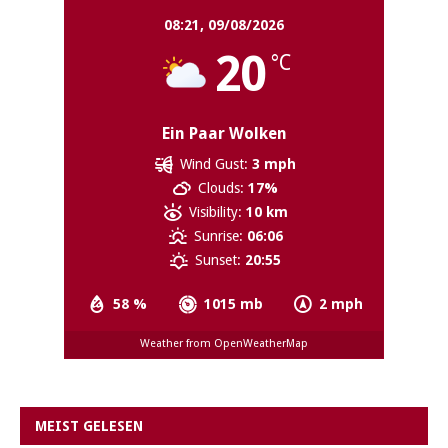
08:21,
09/08/2026
20
°C
Ein Paar Wolken
Wind Gust:
3 mph
Clouds:
17%
Visibility:
10 km
Sunrise:
06:06
Sunset:
20:55
58 %
1015 mb
2 mph
Weather from OpenWeatherMap
MEIST GELESEN