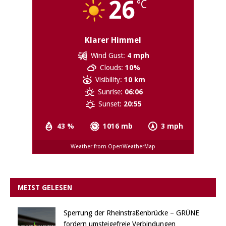
26
°C
Klarer Himmel
Wind Gust:
4 mph
Clouds:
10%
Visibility:
10 km
Sunrise:
06:06
Sunset:
20:55
43 %
1016 mb
3 mph
Weather from OpenWeatherMap
MEIST GELESEN
Sperrung der Rheinstraßenbrücke – GRÜNE
fordern umsteigefreie Verbindungen