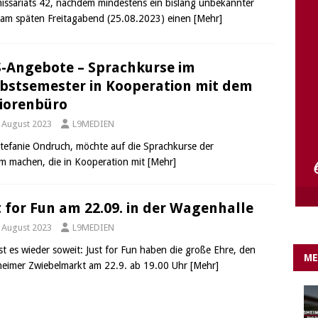
ssariats 42, nachdem mindestens ein bislang unbekannter
e Lichter gehen aus….
IN EIGENER SACHE
 am späten Freitagabend (25.08.2023) einen
[Mehr]
-Angebote – Sprachkurse im
bstsemester in Kooperation mit dem
iorenbüro
. August 2023
L9MEDIEN
Stefanie Ondruch, möchte auf die Sprachkurse der
m machen, die in Kooperation mit
[Mehr]
t for Fun am 22.09. in der Wagenhalle
. August 2023
L9MEDIEN
ist es wieder soweit: Just for Fun haben die große Ehre, den
ME
heimer Zwiebelmarkt am 22.9. ab 19.00 Uhr
[Mehr]