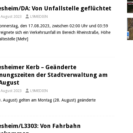
esheim/DA: Von Unfallstelle geflüchtet
. August 2023
L9MEDIEN
nnerstag, den 17.08.2023, zwischen 02:00 Uhr und 03:59
reignete sich ein Verkehrsunfall im Bereich Rheinstraße, Höhe
altestelle
[Mehr]
esheimer Kerb – Geänderte
nungszeiten der Stadtverwaltung am
 August
. August 2023
L9MEDIEN
29. August) gelten am Montag (28. August) geänderte
esheim/L3303: Von Fahrbahn