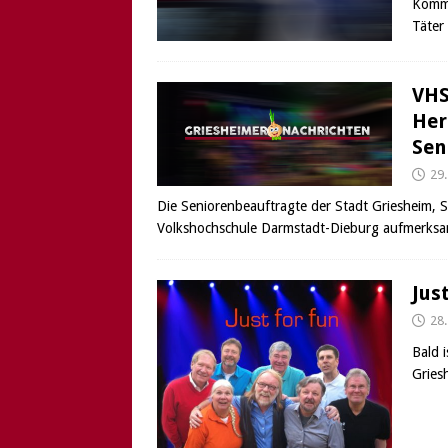
Kommi
[ 6. August 2026 ]
Di
Täter
VHS
Her
Sen
29
Die Seniorenbeauftragte der Stadt Griesheim, 
Volkshochschule Darmstadt-Dieburg aufmerksa
Jus
28
Bald 
Gries