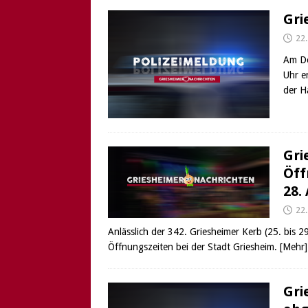
Gri
22
Am Do
Uhr e
der H
Gri
Öff
28.
22
Anlässlich der 342. Griesheimer Kerb (25. bis 
Öffnungszeiten bei der Stadt Griesheim.
[Mehr]
Gri