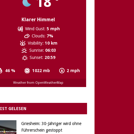
18
Klarer Himmel
Wind Gust:
5 mph
Clouds:
7%
Visibility:
10 km
Sunrise:
06:03
Sunset:
20:59
46 %
1022 mb
2 mph
Weather from OpenWeatherMap
IST GELESEN
Griesheim: 30-Jähriger wird ohne
Führerschein gestoppt