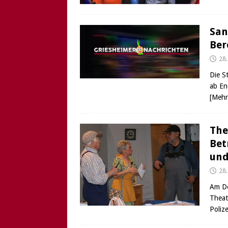
San
Ber
28
Die S
ab En
[Mehr
The
Bet
und
28
Am Do
Theat
Poliz