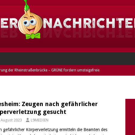
rung der Rheinstraßenbrücke – GRÜNE fordern umsteigefreie
ESHEIM
eim: Dieses Jahr im Norden Griesheims!
GRIESHEIM
heim: Duo festgenommen und entwendetes Rad entdeckt (Fotos) –
esheim: Zeugen nach gefährlicher
perverletzung gesucht
mer
DARMSTADT
. August 2023
L9MEDIEN
nne stellt keine Rechnung – GRÜNE kritisieren verkürzte
 gefährlicher Körperverletzung ermitteln die Beamten des
riesheimer Freibads
GRIESHEIM