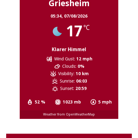
Griesheim
05:34,
07/08/2026
17
°C
Klarer Himmel
Wind Gust:
12 mph
Clouds:
0%
Visibility:
10 km
Sunrise:
06:03
Sunset:
20:59
52 %
1023 mb
5 mph
Weather from OpenWeatherMap