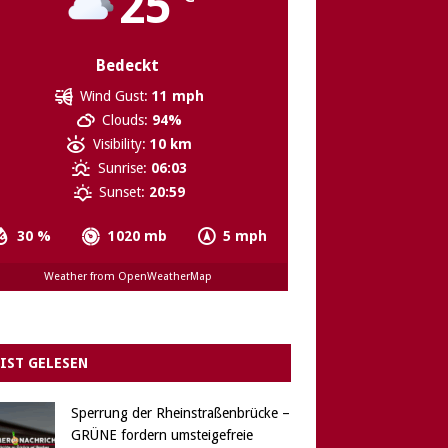
25
Bedeckt
Wind Gust:
11 mph
Clouds:
94%
Visibility:
10 km
Sunrise:
06:03
Sunset:
20:59
30 %
1020 mb
5 mph
Weather from OpenWeatherMap
IST GELESEN
Sperrung der Rheinstraßenbrücke –
GRÜNE fordern umsteigefreie