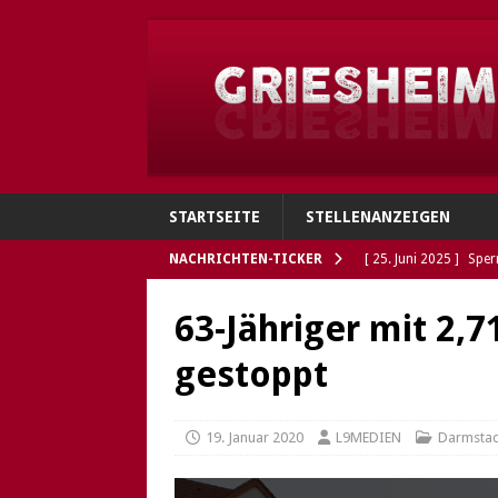
STARTSEITE
STELLENANZEIGEN
NACHRICHTEN-TICKER
[ 25. Juni 2025 ]
Sper
Verbindungen
GRI
63-Jähriger mit 2,
[ 4. Juni 2025 ]
Flohh
gestoppt
[ 4. Juni 2025 ]
Gries
Polizei sucht Eigentü
19. Januar 2020
L9MEDIEN
Darmsta
[ 5. Mai 2025 ]
Die So
Öffnungszeiten des G