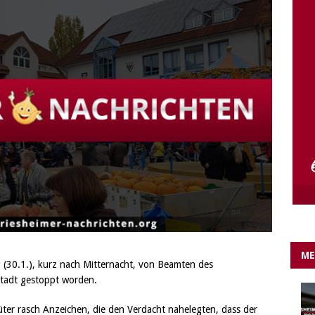
e Lichter gehen aus….
IN EIGENER SACHE
ME
g (30.1.), kurz nach Mitternacht, von Beamten des
stadt gestoppt worden.
ter rasch Anzeichen, die den Verdacht nahelegten, dass der