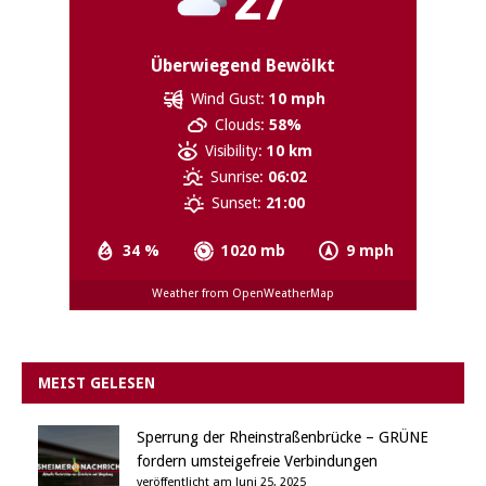
27
Überwiegend Bewölkt
Wind Gust:
10 mph
Clouds:
58%
Visibility:
10 km
Sunrise:
06:02
Sunset:
21:00
34 %
1020 mb
9 mph
Weather from OpenWeatherMap
MEIST GELESEN
Sperrung der Rheinstraßenbrücke – GRÜNE
fordern umsteigefreie Verbindungen
veröffentlicht am Juni 25, 2025