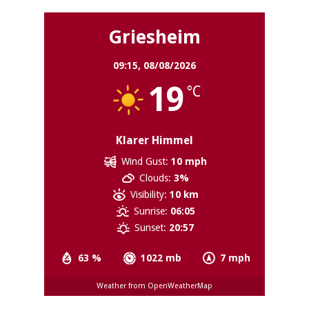
Griesheim
09:15,
08/08/2026
19
°C
Klarer Himmel
Wind Gust:
10 mph
Clouds:
3%
Visibility:
10 km
Sunrise:
06:05
Sunset:
20:57
63 %
1022 mb
7 mph
Weather from OpenWeatherMap