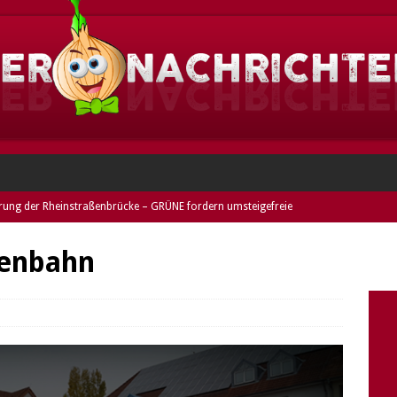
rung der Rheinstraßenbrücke – GRÜNE fordern umsteigefreie
ESHEIM
ßenbahn
eim: Dieses Jahr im Norden Griesheims!
GRIESHEIM
heim: Duo festgenommen und entwendetes Rad entdeckt (Fotos) –
mer
DARMSTADT
nne stellt keine Rechnung – GRÜNE kritisieren verkürzte
riesheimer Freibads
GRIESHEIM