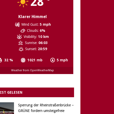
28
Klarer Himmel
Wind Gust:
5 mph
Clouds:
6%
Visibility:
10 km
Sunrise:
06:03
Sunset:
20:59
32 %
1021 mb
5 mph
Weather from OpenWeatherMap
IST GELESEN
Sperrung der Rheinstraßenbrücke –
GRÜNE fordern umsteigefreie