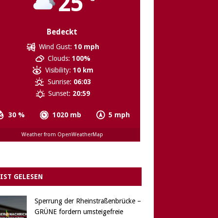
25
Bedeckt
Wind Gust:
10 mph
Clouds:
100%
Visibility:
10 km
Sunrise:
06:03
Sunset:
20:59
30 %
1020 mb
5 mph
Weather from OpenWeatherMap
IST GELESEN
Sperrung der Rheinstraßenbrücke –
GRÜNE fordern umsteigefreie