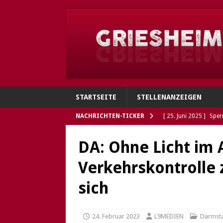
STARTSEITE
STELLENANZEIGEN
NACHRICHTEN-TICKER
[ 25. Juni 2025 ]
Sper
Verbindungen
GRI
DA: Ohne Licht im 
[ 4. Juni 2025 ]
Flohh
Verkehrskontrolle
[ 4. Juni 2025 ]
Gries
sich
Polizei sucht Eigentü
[ 5. Mai 2025 ]
Die So
24. Februar 2023
L9MEDIEN
Darmst
Öffnungszeiten des G