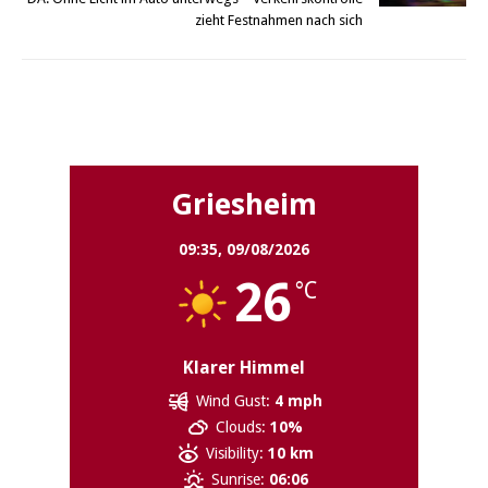
zieht Festnahmen nach sich
Griesheim
Griesheim
09:35,
09/08/2026
26
°C
Klarer Himmel
Wind Gust:
4 mph
Clouds:
10%
Visibility:
10 km
Sunrise:
06:06