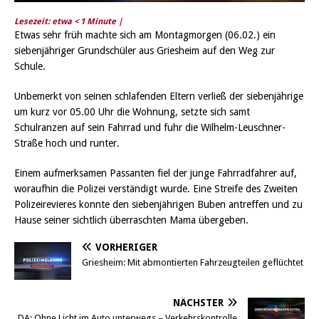
Lesezeit: etwa
< 1
Minute |
Etwas sehr früh machte sich am Montagmorgen (06.02.) ein
siebenjähriger Grundschüler aus Griesheim auf den Weg zur
Schule.
Unbemerkt von seinen schlafenden Eltern verließ der siebenjährige
um kurz vor 05.00 Uhr die Wohnung, setzte sich samt
Schulranzen auf sein Fahrrad und fuhr die Wilhelm-Leuschner-
Straße hoch und runter.
Einem aufmerksamen Passanten fiel der junge Fahrradfahrer auf,
woraufhin die Polizei verständigt wurde. Eine Streife des Zweiten
Polizeirevieres konnte den siebenjährigen Buben antreffen und zu
Hause seiner sichtlich überraschten Mama übergeben.
VORHERIGER
Griesheim: Mit abmontierten Fahrzeugteilen geflüchtet
NÄCHSTER
DA: Ohne Licht im Auto unterwegs – Verkehrskontrolle