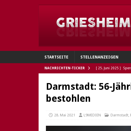
STARTSEITE
STELLENANZEIGEN
NACHRICHTEN-TICKER
[ 25. Juni 2025 ]
Sper
Verbindungen
GRI
Darmstadt: 56-Jähr
[ 4. Juni 2025 ]
Flohh
bestohlen
[ 4. Juni 2025 ]
Gries
Polizei sucht Eigentü
28. Mai 2021
L9MEDIEN
Darmstadt
,
[ 5. Mai 2025 ]
Die So
Öffnungszeiten des G