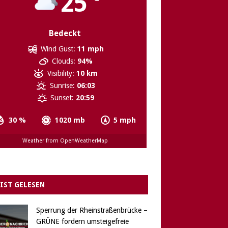
25
Bedeckt
Wind Gust:
11 mph
Clouds:
94%
Visibility:
10 km
Sunrise:
06:03
Sunset:
20:59
30 %
1020 mb
5 mph
Weather from OpenWeatherMap
IST GELESEN
Sperrung der Rheinstraßenbrücke –
GRÜNE fordern umsteigefreie