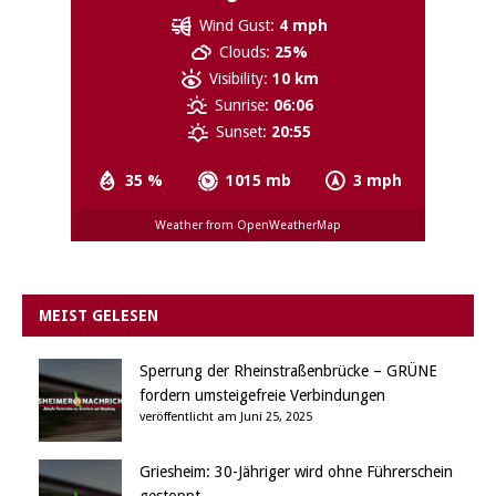
Wind Gust:
4 mph
Clouds:
25%
Visibility:
10 km
Sunrise:
06:06
Sunset:
20:55
35 %
1015 mb
3 mph
Weather from OpenWeatherMap
MEIST GELESEN
Sperrung der Rheinstraßenbrücke – GRÜNE
fordern umsteigefreie Verbindungen
veröffentlicht am Juni 25, 2025
Griesheim: 30-Jähriger wird ohne Führerschein