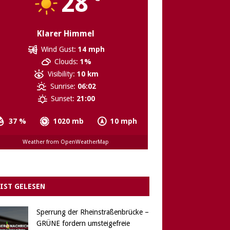
28
Klarer Himmel
Wind Gust:
14 mph
Clouds:
1%
Visibility:
10 km
Sunrise:
06:02
Sunset:
21:00
37 %
1020 mb
10 mph
Weather from OpenWeatherMap
IST GELESEN
Sperrung der Rheinstraßenbrücke –
GRÜNE fordern umsteigefreie