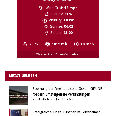
Wind Gust:
13 mph
Clouds:
31%
Visibility:
10 km
Sunrise:
06:02
Sunset:
21:00
26 %
1019 mb
10 mph
Weather from OpenWeatherMap
MEIST GELESEN
Sperrung der Rheinstraßenbrücke – GRÜNE
fordern umsteigefreie Verbindungen
veröffentlicht am Juni 25, 2025
Erfolgreiche junge Künstler im Griesheimer