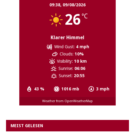
09:38,
09/08/2026
26
°C
Klarer Himmel
Wind Gust:
4 mph
Clouds:
10%
Visibility:
10 km
Sunrise:
06:06
Sunset:
20:55
43 %
1016 mb
3 mph
Weather from OpenWeatherMap
MEIST GELESEN