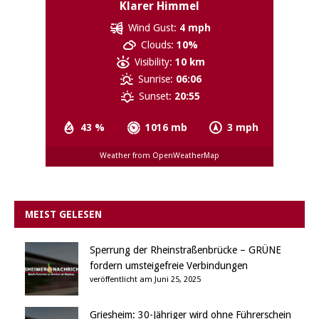
Klarer Himmel
Wind Gust:
4 mph
Clouds:
10%
Visibility:
10 km
Sunrise:
06:06
Sunset:
20:55
43 %
1016 mb
3 mph
Weather from OpenWeatherMap
MEIST GELESEN
Sperrung der Rheinstraßenbrücke – GRÜNE
fordern umsteigefreie Verbindungen
veröffentlicht am Juni 25, 2025
Griesheim: 30-Jähriger wird ohne Führerschein