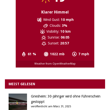
Klarer Himmel
Wind Gust:
10 mph
Clouds:
3%
Visibility:
10 km
Sunrise:
06:05
Sunset:
20:57
61 %
1022 mb
7 mph
Weather from OpenWeatherMap
MEIST GELESEN
Griesheim: 30-Jähriger wird ohne Führerschein
gestoppt
veröffentlicht am März 31, 2025