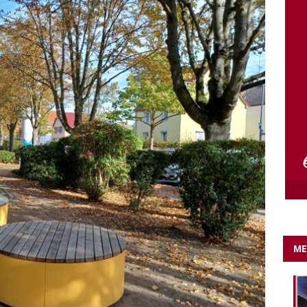
e Lichter gehen aus….
IN EIGENER SACHE
ME