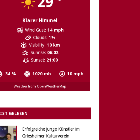
29
Klarer Himmel
Wind Gust:
14 mph
Clouds:
1%
Visibility:
10 km
Sunrise:
06:02
Sunset:
21:00
34 %
1020 mb
10 mph
Weather from OpenWeatherMap
IST GELESEN
Erfolgreiche junge Künstler im
Griesheimer Kulturverein