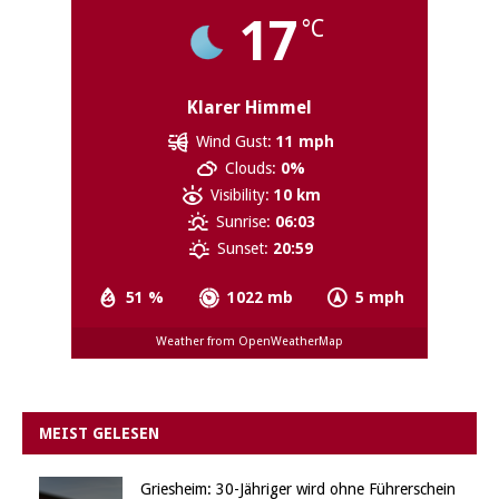
17
°C
Klarer Himmel
Wind Gust:
11 mph
Clouds:
0%
Visibility:
10 km
Sunrise:
06:03
Sunset:
20:59
51 %
1022 mb
5 mph
Weather from OpenWeatherMap
MEIST GELESEN
Griesheim: 30-Jähriger wird ohne Führerschein