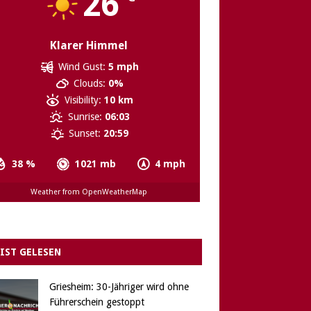
26
Klarer Himmel
Wind Gust:
5 mph
Clouds:
0%
Visibility:
10 km
Sunrise:
06:03
Sunset:
20:59
38 %
1021 mb
4 mph
Weather from OpenWeatherMap
IST GELESEN
Griesheim: 30-Jähriger wird ohne
Führerschein gestoppt