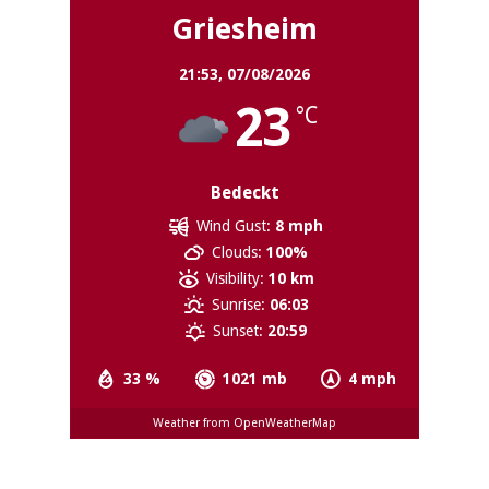
Griesheim
21:53,
07/08/2026
23
°C
Bedeckt
Wind Gust:
8 mph
Clouds:
100%
Visibility:
10 km
Sunrise:
06:03
Sunset:
20:59
33 %
1021 mb
4 mph
Weather from OpenWeatherMap