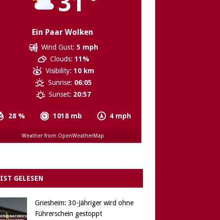
31
Ein Paar Wolken
Wind Gust:
5 mph
Clouds:
11%
Visibility:
10 km
Sunrise:
06:05
Sunset:
20:57
28 %
1018 mb
4 mph
Weather from OpenWeatherMap
IST GELESEN
Griesheim: 30-Jähriger wird ohne
Führerschein gestoppt