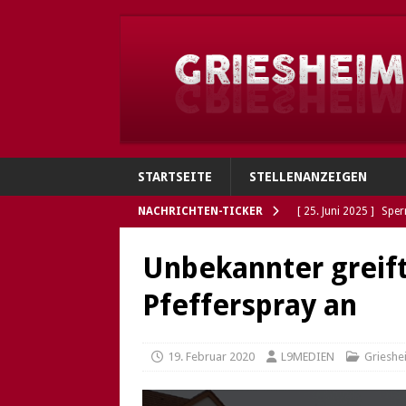
STARTSEITE
STELLENANZEIGEN
NACHRICHTEN-TICKER
[ 25. Juni 2025 ]
Sper
Verbindungen
GRI
Unbekannter greift
[ 4. Juni 2025 ]
Flohh
Pfefferspray an
[ 4. Juni 2025 ]
Gries
Polizei sucht Eigentü
19. Februar 2020
L9MEDIEN
Grieshe
[ 5. Mai 2025 ]
Die So
Öffnungszeiten des G