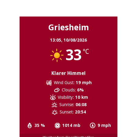
Griesheim
Griesheim
13:05,
10/08/2026
33
°C
Klarer Himmel
Wind Gust:
19 mph
Clouds:
6%
Visibility:
10 km
Sunrise:
06:08
Sunset:
20:54
35 %
1014 mb
9 mph