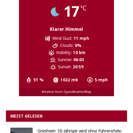
17
°C
Klarer Himmel
Wind Gust:
11 mph
Clouds:
0%
Visibility:
10 km
Sunrise:
06:03
Sunset:
20:59
51 %
1022 mb
5 mph
Weather from OpenWeatherMap
MEIST GELESEN
Griesheim: 30-Jähriger wird ohne Führerschein