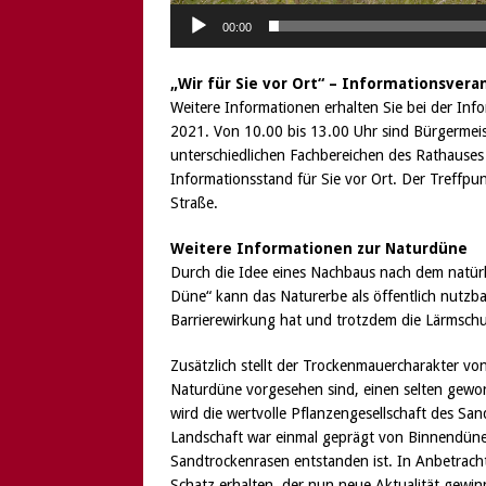
00:00
„Wir für Sie vor Ort“ – Informationsver
Weitere Informationen erhalten Sie bei der Inf
2021. Von 10.00 bis 13.00 Uhr sind Bürgermei
unterschiedlichen Fachbereichen des Rathauses
Informationsstand für Sie vor Ort. Der Treffp
Straße.
Weitere Informationen zur Naturdüne
Durch die Idee eines Nachbaus nach dem natürl
Düne“ kann das Naturerbe als öffentlich nutzba
Barrierewirkung hat und trotzdem die Lärmschutz
Zusätzlich stellt der Trockenmauercharakter von
Naturdüne vorgesehen sind, einen selten gewo
wird die wertvolle Pflanzengesellschaft des Sa
Landschaft war einmal geprägt von Binnendünen
Sandtrockenrasen entstanden ist. In Anbetrach
Schatz erhalten, der nun neue Aktualität gewin