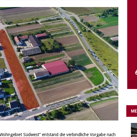
e Lichter gehen aus….
IN EIGENER SACHE
ME
Wohngebiet Südwest“ entstand die verbindliche Vorgabe nach