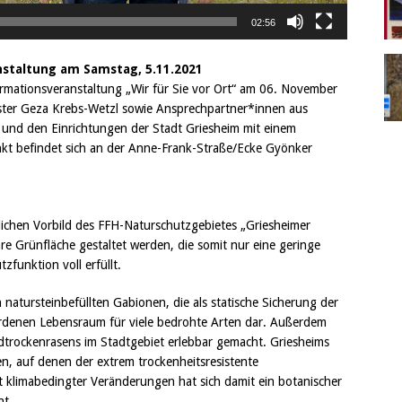
02:56
anstaltung am Samstag, 5.11.2021
ormationsveranstaltung „Wir für Sie vor Ort“ am 06. November
ster Geza Krebs-Wetzl sowie Ansprechpartner*innen aus
 und den Einrichtungen der Stadt Griesheim mit einem
unkt befindet sich an der Anne-Frank-Straße/Ecke Gyönker
ichen Vorbild des FFH-Naturschutzgebietes „Griesheimer
re Grünfläche gestaltet werden, die somit nur eine geringe
funktion voll erfüllt.
 natursteinbefüllten Gabionen, die als statische Sicherung der
rdenen Lebensraum für viele bedrohte Arten dar. Außerdem
ndtrockenrasens im Stadtgebiet erlebbar gemacht. Griesheims
, auf denen der extrem trockenheitsresistente
t klimabedingter Veränderungen hat sich damit ein botanischer
nt.