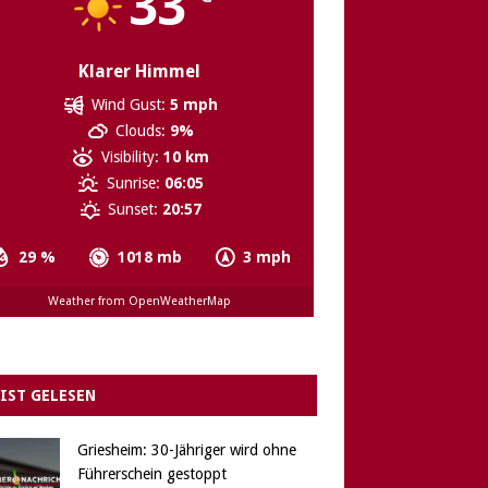
33
Klarer Himmel
Wind Gust:
5 mph
Clouds:
9%
Visibility:
10 km
Sunrise:
06:05
Sunset:
20:57
29 %
1018 mb
3 mph
Weather from OpenWeatherMap
IST GELESEN
Griesheim: 30-Jähriger wird ohne
Führerschein gestoppt