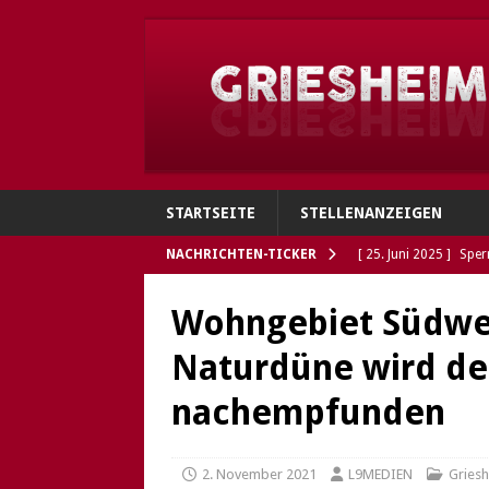
STARTSEITE
STELLENANZEIGEN
NACHRICHTEN-TICKER
[ 25. Juni 2025 ]
Sper
Verbindungen
GRI
Wohngebiet Südwes
[ 4. Juni 2025 ]
Flohh
Naturdüne wird de
[ 4. Juni 2025 ]
Gries
nachempfunden
Polizei sucht Eigentü
[ 5. Mai 2025 ]
Die So
2. November 2021
L9MEDIEN
Gries
Öffnungszeiten des G