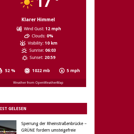
17
Klarer Himmel
Wind Gust:
12 mph
Clouds:
0%
Visibility:
10 km
Sunrise:
06:03
Sunset:
20:59
52 %
1022 mb
5 mph
Weather from OpenWeatherMap
IST GELESEN
Sperrung der Rheinstraßenbrücke –
GRÜNE fordern umsteigefreie