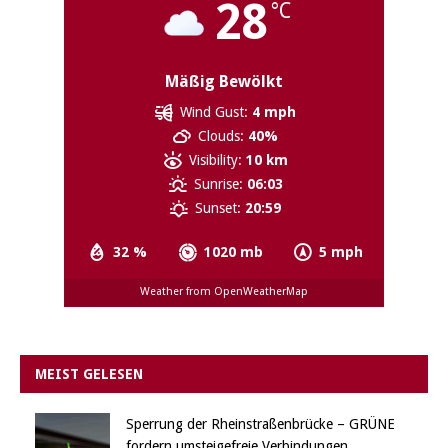
28
°C
Mäßig Bewölkt
Wind Gust:
4 mph
Clouds:
40%
Visibility:
10 km
Sunrise:
06:03
Sunset:
20:59
32 %
1020 mb
5 mph
Weather from OpenWeatherMap
MEIST GELESEN
Sperrung der Rheinstraßenbrücke – GRÜNE
fordern umsteigefreie Verbindungen