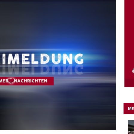
e Lichter gehen aus….
IN EIGENER SACHE
ME