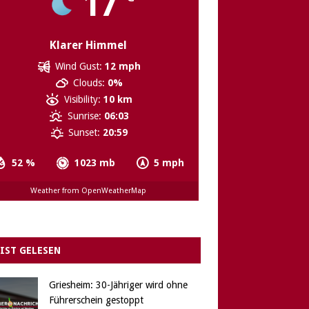
17
Klarer Himmel
Wind Gust:
12 mph
Clouds:
0%
Visibility:
10 km
Sunrise:
06:03
Sunset:
20:59
52 %
1023 mb
5 mph
Weather from OpenWeatherMap
IST GELESEN
Griesheim: 30-Jähriger wird ohne
Führerschein gestoppt