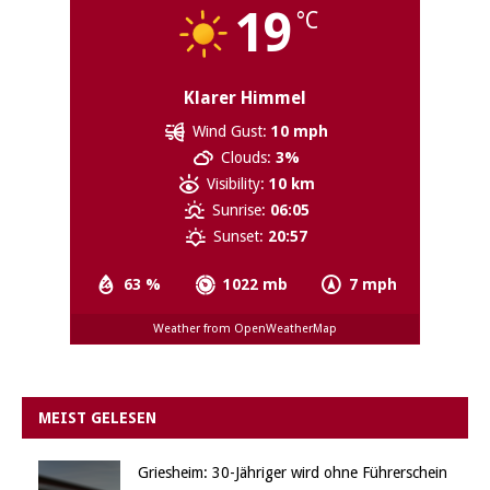
19
°C
Klarer Himmel
Wind Gust:
10 mph
Clouds:
3%
Visibility:
10 km
Sunrise:
06:05
Sunset:
20:57
63 %
1022 mb
7 mph
Weather from OpenWeatherMap
MEIST GELESEN
Griesheim: 30-Jähriger wird ohne Führerschein